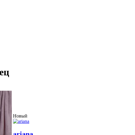
ец
Новый
ariana