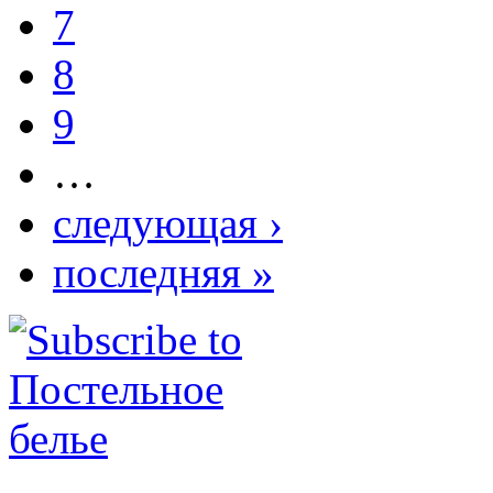
7
8
9
…
следующая ›
последняя »