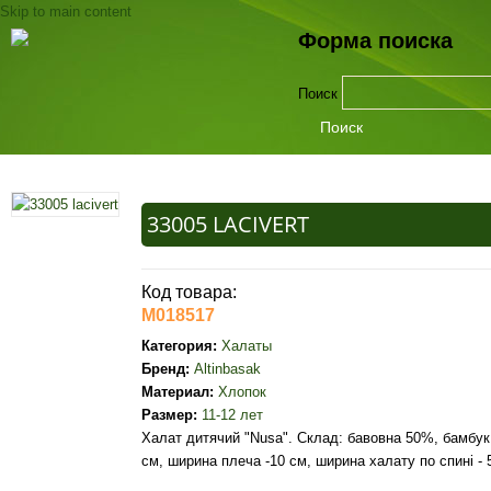
Skip to main content
Форма поиска
Поиск
33005 LACIVERT
Код товара:
M018517
Категория:
Халаты
Бренд:
Altinbasak
Материал:
Хлопок
Размер:
11-12 лет
Халат дитячий "Nusa". Склад: бавовна 50%, бамбук 5
см, ширина плеча -10 см, ширина халату по спині - 